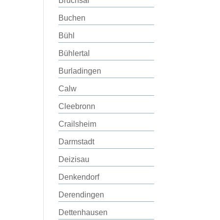
Bruchsal
Buchen
Bühl
Bühlertal
Burladingen
Calw
Cleebronn
Crailsheim
Darmstadt
Deizisau
Denkendorf
Derendingen
Dettenhausen