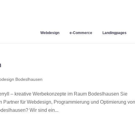
Webdesign
e-Commerce
Landingpages
n
design Bodeslhausen
ryll – kreative Werbekonzepte im Raum Bodeslhausen Sie
en Partner für Webdesign, Programmierung und Optimierung vo
eslhausen? Wir sind ein...