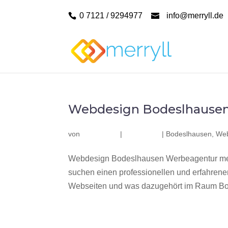
0 7121 / 9294977
info@merryll.de
Webdesign Bodeslhause
von
|
|
Bodeslhausen
,
Web
Webdesign Bodeslhausen Werbeagentur mer
suchen einen professionellen und erfahren
Webseiten und was dazugehört im Raum Bod