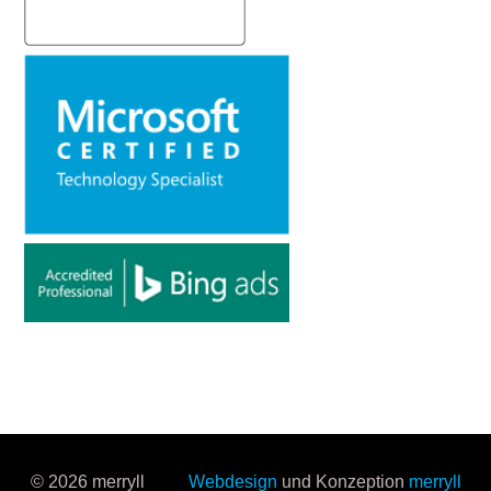
© 2026 merryll
Webdesign
und Konzeption
merryll