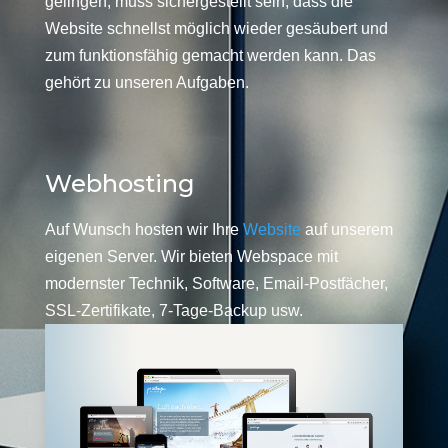
gelingen, muss sichergestellt sein, dass die
Website schnellst möglich wieder gesäubert und
zum funktionsfähig gemacht werden kann. Das
gehört zu unseren Aufgaben.
Webhosting
Auf Wunsch hosten wir Ihre
Website
auf unserem
eigenen Server. Wir bieten Webspace mit
modernster Technik, Software, Email-Postfächer,
SSL-Zertifikate, 7-Tage-Backup usw.