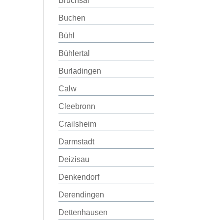
Bruchsal
Buchen
Bühl
Bühlertal
Burladingen
Calw
Cleebronn
Crailsheim
Darmstadt
Deizisau
Denkendorf
Derendingen
Dettenhausen