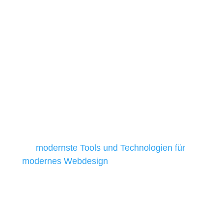
Unsere Werkzeuge und
Technologien
Die Auswahl relevanter Tools und
Technologien ist für kleine und
mittelständische Unternehmen besonders
anspruchsvoll, da sie in der Regel nur über
begrenzte Budgets verfügen und daher
Tools und Technologien benötigen, die für ihr
Unternehmen die kostengünstigsten und
besten Ergebnisse liefern. Daher verwenden
wir
modernste Tools und Technologien für
modernes Webdesign
, um unsere Kunden in
allen Webprojekten zufriedenzustellen.
Sie haben Fragen zu Ihrem