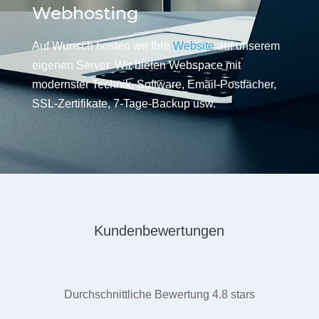
Webhosting
Auf Wunsch hosten wir Ihre
Website
auf unserem
eigenen Server. Wir bieten Webspace mit
modernster Technik, Software, Email-Postfächer,
SSL-Zertifikate, 7-Tage-Backup usw.
Kundenbewertungen
Durchschnittliche Bewertung 4.8 stars