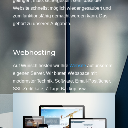
gelingen, muss sichergestellt sein, dass die
Website schnellst möglich wieder gesäubert und
zum funktionsfähig gemacht werden kann. Das
gehört zu unseren Aufgaben.
Webhosting
Auf Wunsch hosten wir Ihre
Website
auf unserem
eigenen Server. Wir bieten Webspace mit
modernster Technik, Software, Email-Postfächer,
SSL-Zertifikate, 7-Tage-Backup usw.