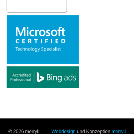
© 2026 merryll
Webdesign
und Konzeption
merryll