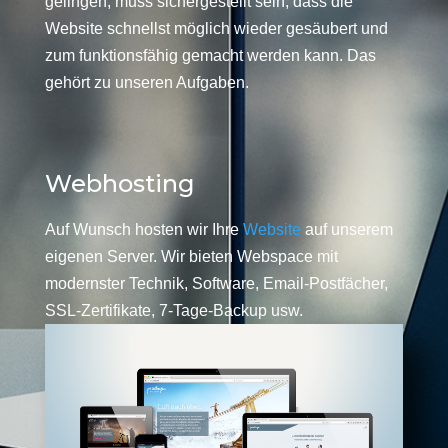
gelingen, muss sichergestellt sein, dass die
Website schnellst möglich wieder gesäubert und
zum funktionsfähig gemacht werden kann. Das
gehört zu unseren Aufgaben.
Webhosting
Auf Wunsch hosten wir Ihre
Website
auf unserem
eigenen Server. Wir bieten Webspace mit
modernster Technik, Software, Email-Postfächer,
SSL-Zertifikate, 7-Tage-Backup usw.