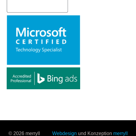
© 2026 merryll
Webdesign
und Konzeption
merryll