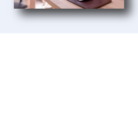
Unsere Kunden
Wir lieben es, unseren Kunden beim Aufbau
und Wachstum ihrer Unternehmen zu helfen.
Unsere Kunden sind kleine und
mittelständische Unternehmen. Ein Großteil
unserer Kunden aus Baden-Württemberg ist
uns seit mehr als 10 Jahren treu – ein
Zeichen dafür, dass wir ehrlich sind und