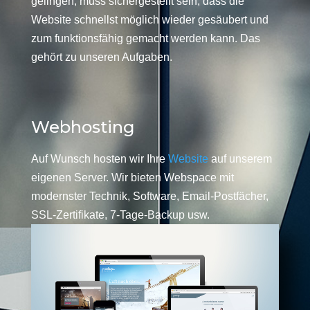
gelingen, muss sichergestellt sein, dass die
Website schnellst möglich wieder gesäubert und
zum funktionsfähig gemacht werden kann. Das
gehört zu unseren Aufgaben.
Webhosting
Auf Wunsch hosten wir Ihre
Website
auf unserem
eigenen Server. Wir bieten Webspace mit
modernster Technik, Software, Email-Postfächer,
SSL-Zertifikate, 7-Tage-Backup usw.