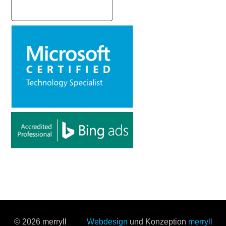
© 2026 merryll
Webdesign
und Konzeption
merryll