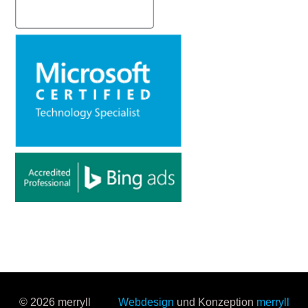
© 2026 merryll
Webdesign
und Konzeption
merryll