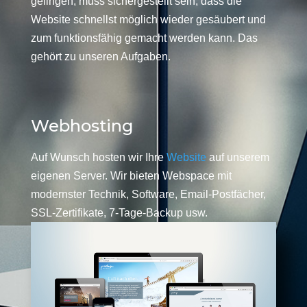
gelingen, muss sichergestellt sein, dass die
Website schnellst möglich wieder gesäubert und
zum funktionsfähig gemacht werden kann. Das
gehört zu unseren Aufgaben.
Webhosting
Auf Wunsch hosten wir Ihre
Website
auf unserem
eigenen Server. Wir bieten Webspace mit
modernster Technik, Software, Email-Postfächer,
SSL-Zertifikate, 7-Tage-Backup usw.