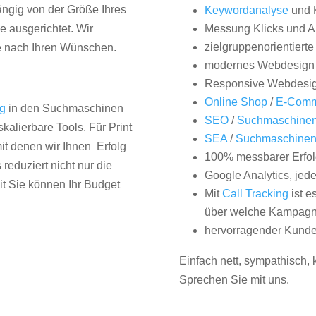
hängig von der Größe Ihres
Keywordanalyse
und 
 ausgerichtet. Wir
Messung Klicks und A
zielgruppenorientiert
e nach Ihren Wünschen.
modernes Webdesign
Responsive Webdesi
Online Shop
/
E-Comm
ng
in den Suchmaschinen
SEO
/
Suchmaschinen
kalierbare Tools. Für Print
SEA
/
Suchmaschine
it denen wir Ihnen Erfolg
100% messbarer Erfol
duziert nicht nur die
Google Analytics, jed
it Sie können Ihr Budget
Mit
Call Tracking
ist e
über welche Kampagne
hervorragender Kunde
Einfach nett, sympathisch,
Sprechen Sie mit uns.