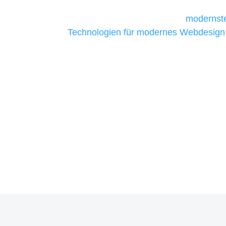
Unternehmen die kostengünstigsten un
liefern. Daher verwenden wir
modernste
Technologien für modernes Webdesign
allen Webprojekten zufriedenzustellen.
Sie haben Fragen zu Ihre
07121 / 9294977
info@merryll.de