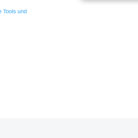
d besten Ergebnisse
 Tools und
, um unsere Kunden in
m Projekt?