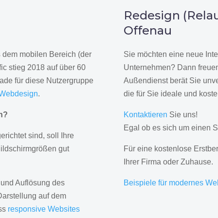
n
Redesign (Relau
Offenau
us dem mobilen Bereich (der
Sie möchten eine neue Inte
ic stieg 2018 auf über 60
Unternehmen? Dann freuen 
rade für diese Nutzergruppe
Außendienst berät Sie unve
 Webdesign
.
die für Sie ideale und kost
gn?
Kontaktieren
Sie uns!
Egal ob es sich um einen S
erichtet sind, soll Ihre
Bildschirmgrößen gut
Für eine kostenlose Erstbe
Ihrer Firma oder Zuhause.
 und Auflösung des
Beispiele für modernes We
Darstellung auf dem
ass
responsive Websites