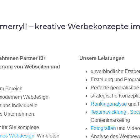
merryll – kreative Werbekonzepte i
ahrenen Partner für
Unsere Leistungen
erung von Webseiten und
unverbindliche Erstbe
Erstellung und Progr
Perfekte geografische 
im Bereich
strategische Konzepti
, modernem Webdesign.
Rankinganalyse
und P
uns individuelle
Textentwicklung
,
Soci
hes Unternehmen.
Contentmarketing
 für Sie komplette
Fotografien
und Videos
nes Webdesign
. Wir bieten
Analyse des Wettbew