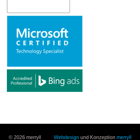
© 2026 merryll
Webdesign
und Konzeption
merryll