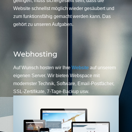
gelingen, muss sichergestellt sein, dass die
Website schnellst möglich wieder gesäubert und
zum funktionsfähig gemacht werden kann. Das
gehört zu unseren Aufgaben.
Webhosting
Auf Wunsch hosten wir Ihre
Website
auf unserem
eigenen Server. Wir bieten Webspace mit
modernster Technik, Software, Email-Postfächer,
SSL-Zertifikate, 7-Tage-Backup usw.