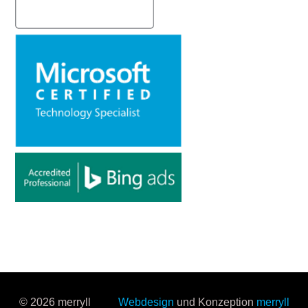
© 2026 merryll
Webdesign
und Konzeption
merryll