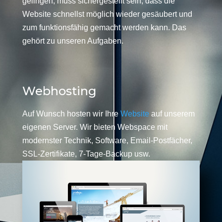
gelingen, muss sichergestellt sein, dass die
Website schnellst möglich wieder gesäubert und
zum funktionsfähig gemacht werden kann. Das
gehört zu unseren Aufgaben.
Webhosting
Auf Wunsch hosten wir Ihre
Website
auf unserem
eigenen Server. Wir bieten Webspace mit
modernster Technik, Software, Email-Postfächer,
SSL-Zertifikate, 7-Tage-Backup usw.