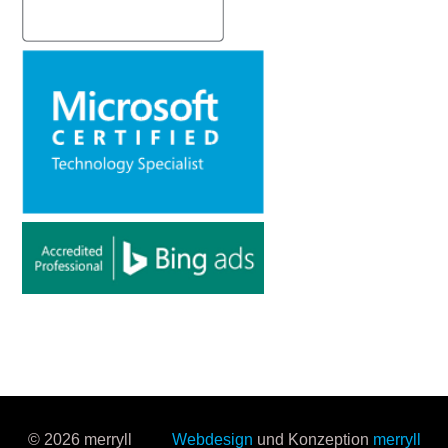
© 2026 merryll
Webdesign
und Konzeption
merryll