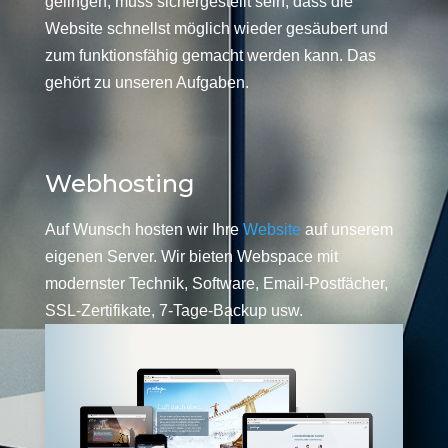
gelingen, muss sichergestellt sein, dass die
Website schnellst möglich wieder gesäubert und
zum funktionsfähig gemacht werden kann. Das
gehört zu unseren Aufgaben.
Webhosting
Auf Wunsch hosten wir Ihre
Website
auf unserem
eigenen Server. Wir bieten Webspace mit
modernster Technik, Software, Email-Postfächer,
SSL-Zertifikate, 7-Tage-Backup usw.