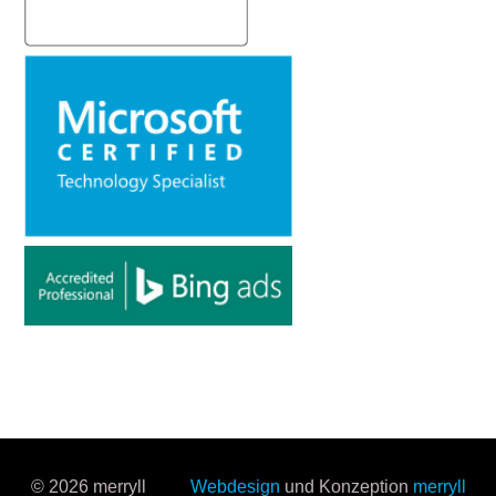
© 2026 merryll
Webdesign
und Konzeption
merryll