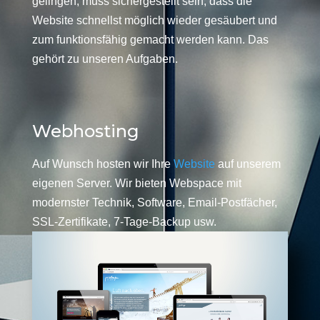
gelingen, muss sichergestellt sein, dass die
Website schnellst möglich wieder gesäubert und
zum funktionsfähig gemacht werden kann. Das
gehört zu unseren Aufgaben.
Webhosting
Auf Wunsch hosten wir Ihre
Website
auf unserem
eigenen Server. Wir bieten Webspace mit
modernster Technik, Software, Email-Postfächer,
SSL-Zertifikate, 7-Tage-Backup usw.