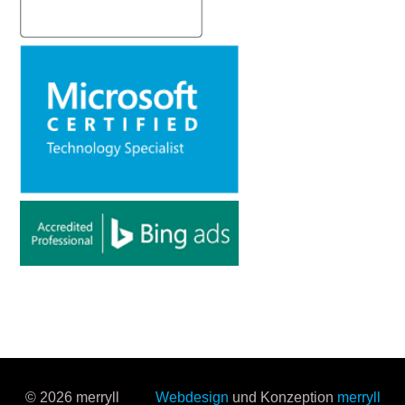
© 2026 merryll
Webdesign
und Konzeption
merryll