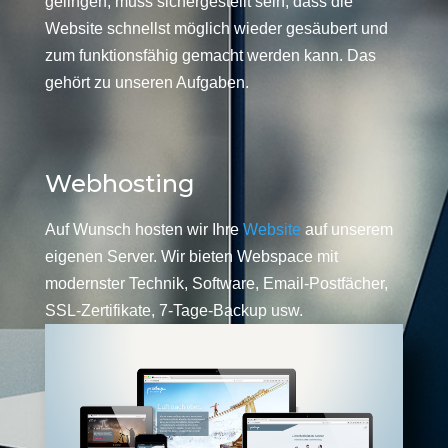
gelingen, muss sichergestellt sein, dass die
Website schnellst möglich wieder gesäubert und
zum funktionsfähig gemacht werden kann. Das
gehört zu unseren Aufgaben.
Webhosting
Auf Wunsch hosten wir Ihre
Website
auf unserem
eigenen Server. Wir bieten Webspace mit
modernster Technik, Software, Email-Postfächer,
SSL-Zertifikate, 7-Tage-Backup usw.