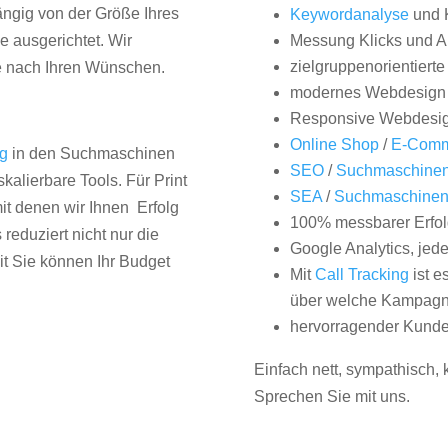
hängig von der Größe Ihres
Keywordanalyse
und 
 ausgerichtet. Wir
Messung Klicks und A
zielgruppenorientiert
e nach Ihren Wünschen.
modernes Webdesign
Responsive Webdesi
Online Shop
/
E-Comm
ng
in den Suchmaschinen
SEO
/
Suchmaschinen
kalierbare Tools. Für Print
SEA
/
Suchmaschine
it denen wir Ihnen Erfolg
100% messbarer Erfol
duziert nicht nur die
Google Analytics, jed
it Sie können Ihr Budget
Mit
Call Tracking
ist e
über welche Kampagne
hervorragender Kunde
Einfach nett, sympathisch,
Sprechen Sie mit uns.