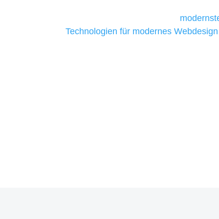
Unternehmen die kostengünstigsten un
liefern. Daher verwenden wir
modernste
Technologien für modernes Webdesign
allen Webprojekten zufriedenzustellen.
Sie haben Fragen zu Ihre
07121 / 9294977
info@merryll.de