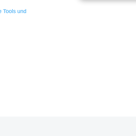
d besten Ergebnisse
 Tools und
, um unsere Kunden in
m Projekt?