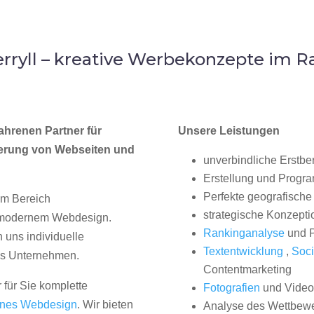
ryll – kreative Werbekonzepte im R
ahrenen Partner für
Unsere Leistungen
erung von Webseiten und
unverbindliche Erstbe
Erstellung und Progr
Perfekte geografische 
im Bereich
strategische Konzepti
, modernem Webdesign.
Rankinganalyse
und P
uns individuelle
Textentwicklung
,
Soci
hes Unternehmen.
Contentmarketing
 für Sie komplette
Fotografien
und Videos
nes Webdesign
. Wir bieten
Analyse des Wettbew