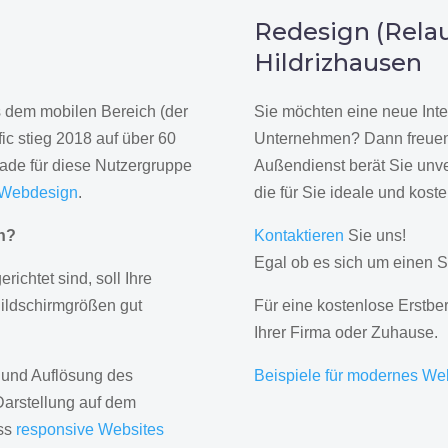
n
Redesign (Relau
Hildrizhausen
us dem mobilen Bereich (der
Sie möchten eine neue Inte
ic stieg 2018 auf über 60
Unternehmen? Dann freuen 
rade für diese Nutzergruppe
Außendienst berät Sie unve
 Webdesign
.
die für Sie ideale und kost
gn?
Kontaktieren
Sie uns!
Egal ob es sich um einen S
erichtet sind, soll Ihre
Bildschirmgrößen gut
Für eine kostenlose Erstbe
Ihrer Firma oder Zuhause.
 und Auflösung des
Beispiele für modernes We
Darstellung auf dem
ass
responsive Websites