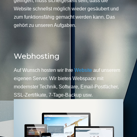
gelingen, muss sichergestellt sein, dass die
Website schnellst möglich wieder gesäubert und
zum funktionsfähig gemacht werden kann. Das
gehört zu unseren Aufgaben.
Webhosting
Auf Wunsch hosten wir Ihre
Website
auf unserem
eigenen Server. Wir bieten Webspace mit
modernster Technik, Software, Email-Postfächer,
SSL-Zertifikate, 7-Tage-Backup usw.