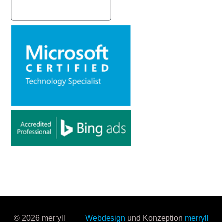
© 2026 merryll
Webdesign
und Konzeption
merryll