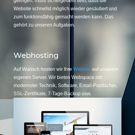
gelingen, muss sichergestellt sein, dass die
Website schnellst möglich wieder gesäubert und
zum funktionsfähig gemacht werden kann. Das
gehört zu unseren Aufgaben.
Webhosting
Auf Wunsch hosten wir Ihre
Website
auf unserem
eigenen Server. Wir bieten Webspace mit
modernster Technik, Software, Email-Postfächer,
SSL-Zertifikate, 7-Tage-Backup usw.