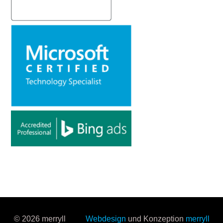
© 2026 merryll
Webdesign
und Konzeption
merryll