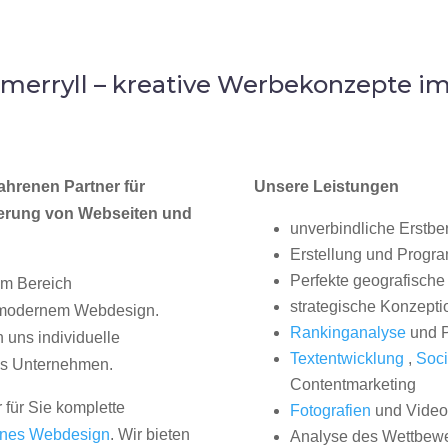
merryll – kreative Werbekonzepte i
ahrenen Partner für
Unsere Leistungen
erung von Webseiten und
unverbindliche Erstbe
Erstellung und Progr
Perfekte geografische 
im Bereich
strategische Konzepti
, modernem Webdesign.
Rankinganalyse
und P
uns individuelle
Textentwicklung
,
Soci
hes Unternehmen.
Contentmarketing
 für Sie komplette
Fotografien
und Videos
nes Webdesign
. Wir bieten
Analyse des Wettbew