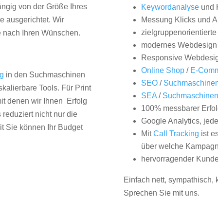
hängig von der Größe Ihres
Keywordanalyse
und 
 ausgerichtet. Wir
Messung Klicks und A
zielgruppenorientiert
e nach Ihren Wünschen.
modernes Webdesign
Responsive Webdesi
Online Shop
/
E-Comm
ng
in den Suchmaschinen
SEO
/
Suchmaschinen
kalierbare Tools. Für Print
SEA
/
Suchmaschine
it denen wir Ihnen Erfolg
100% messbarer Erfol
duziert nicht nur die
Google Analytics, jed
it Sie können Ihr Budget
Mit
Call Tracking
ist e
über welche Kampagne
hervorragender Kunde
Einfach nett, sympathisch,
Sprechen Sie mit uns.