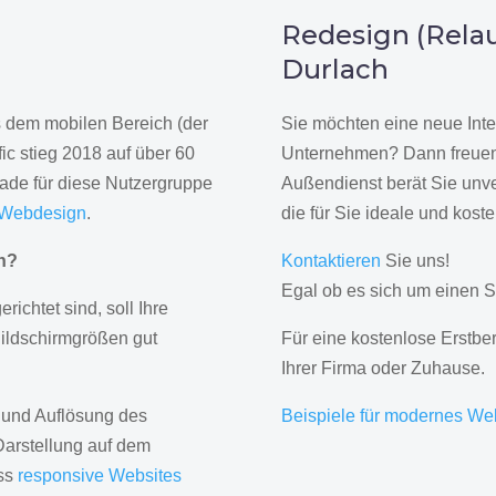
n
Redesign (Relau
Durlach
us dem mobilen Bereich (der
Sie möchten eine neue Inte
ic stieg 2018 auf über 60
Unternehmen? Dann freuen 
rade für diese Nutzergruppe
Außendienst berät Sie unve
 Webdesign
.
die für Sie ideale und kost
gn?
Kontaktieren
Sie uns!
Egal ob es sich um einen S
erichtet sind, soll Ihre
Bildschirmgrößen gut
Für eine kostenlose Erstbe
Ihrer Firma oder Zuhause.
 und Auflösung des
Beispiele für modernes We
Darstellung auf dem
ass
responsive Websites