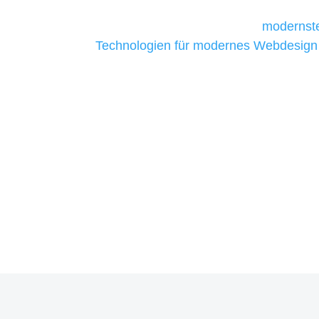
Unternehmen die kostengünstigsten un
liefern. Daher verwenden wir
modernste
Technologien für modernes Webdesign
allen Webprojekten zufriedenzustellen.
Sie haben Fragen zu Ihre
07121 / 9294977
info@merryll.de