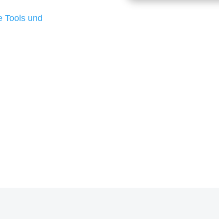
d besten Ergebnisse
 Tools und
, um unsere Kunden in
m Projekt?