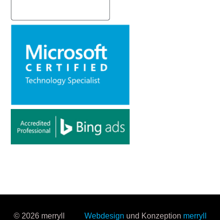
© 2026 merryll
Webdesign
und Konzeption
merryll