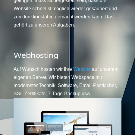
gelingen, muss sichergestellt sein, dass die
Website schnellst möglich wieder gesäubert und
zum funktionsfähig gemacht werden kann. Das
gehört zu unseren Aufgaben.
Webhosting
Auf Wunsch hosten wir Ihre
Website
auf unserem
eigenen Server. Wir bieten Webspace mit
modernster Technik, Software, Email-Postfächer,
SSL-Zertifikate, 7-Tage-Backup usw.